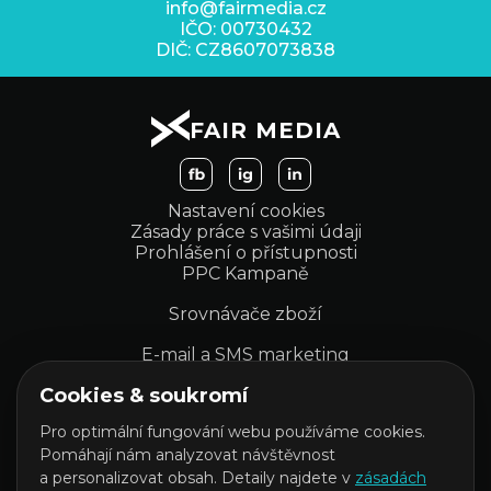
info@fairmedia.cz
IČO: 00730432
DIČ: CZ8607073838
FAIR MEDIA
Nastavení cookies
Zásady práce s vašimi údaji
Prohlášení o přístupnosti
PPC Kampaně
Srovnávače zboží
E-mail a SMS marketing
Cookies & soukromí
Kampaně na sociálních sítích
Pro optimální fungování webu používáme cookies.
Obsah na sociálních sítích
Pomáhají nám analyzovat návštěvnost
Influencer marketing
a personalizovat obsah. Detaily najdete v
zásadách